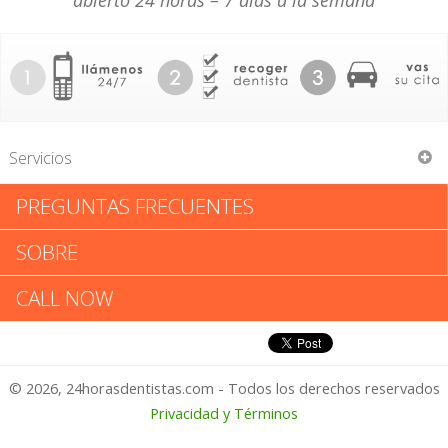
abierto 24 horas – 7 días a la semana
Servicios
PREGUNTAS FRECUENTES
Richard J Pastrana
SOBRE
Richard J Pastrana: Califica tu
CALL NOW
Experiencia
© 2026, 24horasdentistas.com - Todos los derechos reservados
1 – No Feliz
Privacidad y Términos