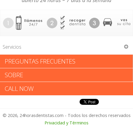
abierto 24 horas – 7 días a la semana
Servicios
PREGUNTAS FRECUENTES
Richard J Pittner & Assoc
SOBRE
Richard J Pittner & Assoc:
CALL NOW
Califica tu Experiencia
© 2026, 24horasdentistas.com - Todos los derechos reservados
1 – No Feliz
Privacidad y Términos