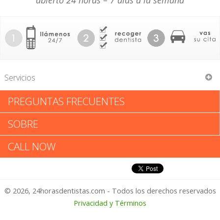
abierto 24 horas – 7 días a la semana
Servicios
PREGUNTAS FRECUENTES
Richard L Osofsky
SOBRE
Richard L Osofsky: Califica tu
CALL NOW
Experiencia
© 2026, 24horasdentistas.com - Todos los derechos reservados
1 – No Feliz
Privacidad y Términos