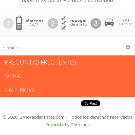
abierto 24 horas – 7 días a la semana
Servicios
PREGUNTAS FRECUENTES
River Walk Dental
SOBRE
River Walk Dental: Califica tu
CALL NOW
Experiencia
© 2026, 24horasdentistas.com - Todos los derechos reservados
1 – No Feliz
Privacidad y Términos