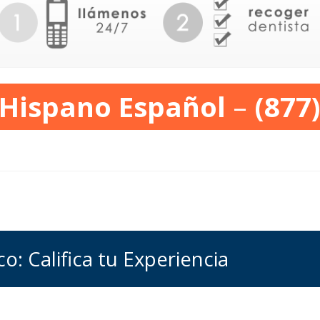
 Hispano Español
–
(877
o: Califica tu Experiencia