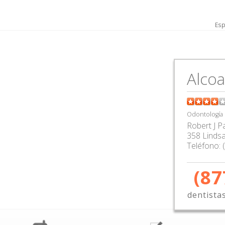
Esp
Alcoa
Odontología
Robert J P
358 Lindsa
Teléfono:
(87
dentista