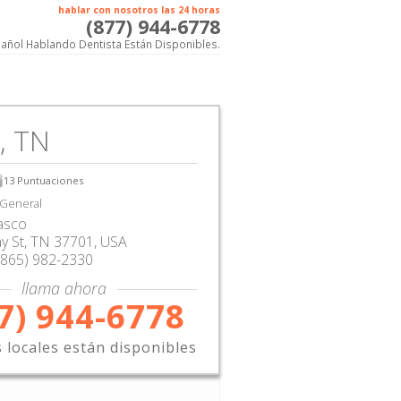
hablar con nosotros las 24 horas
(877) 944-6778
añol Hablando Dentista Están Disponibles.
, TN
13
Puntuaciones
 General
asco
y St
,
TN
37701,
USA
(865) 982-2330
llama ahora
7) 944-6778
s locales están disponibles