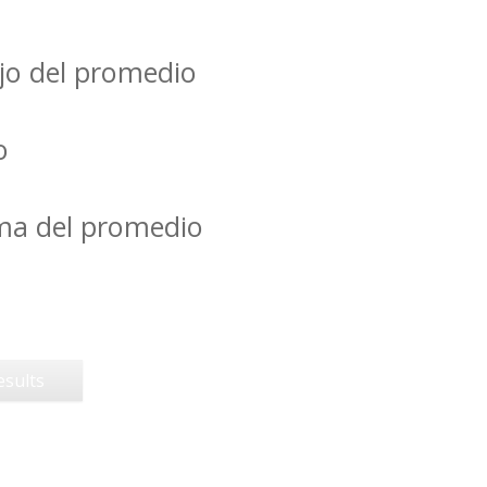
jo del promedio
o
ima del promedio