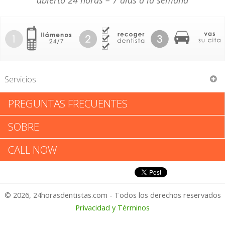
abierto 24 horas – 7 días a la semana
Servicios
PREGUNTAS FRECUENTES
Ronald Bradshaw Cass
SOBRE
Ronald Bradshaw Cass: Califica
CALL NOW
tu Experiencia
© 2026, 24horasdentistas.com - Todos los derechos reservados
1 – No Feliz
Privacidad y Términos