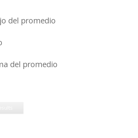
jo del promedio
o
ima del promedio