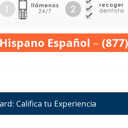
 Hispano Español
–
(877
rd: Califica tu Experiencia