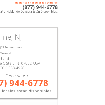
hablar con nosotros las 24 horas
(877) 944-6778
añol Hablando Dentista Están Disponibles.
nne, NJ
15
Puntuaciones
 General
rhard
e C Ste 3
,
NJ
07002,
USA
(201) 858-4928
llama ahora
7) 944-6778
s locales están disponibles