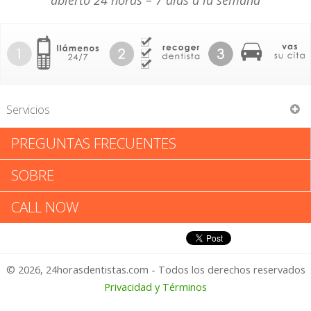
abierto 24 horas – 7 días a la semana
Servicios
PREGUNTAS FRECUENTES
Ronald Lewis Owen
SOBRE
Ronald Lewis Owen: Califica tu
CALL NOW
Experiencia
© 2026, 24horasdentistas.com - Todos los derechos reservados
1 – No Feliz
Privacidad y Términos