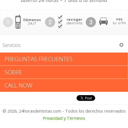
abierto 24 horas – 7 días a la semana
Servicios
PREGUNTAS FRECUENTES
Ronald T Carter
SOBRE
Ronald T Carter: Califica tu
CALL NOW
Experiencia
© 2026, 24horasdentistas.com - Todos los derechos reservados
1 – No Feliz
Privacidad y Términos