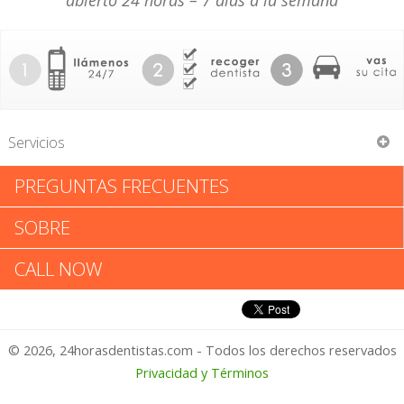
abierto 24 horas – 7 días a la semana
Servicios
PREGUNTAS FRECUENTES
Ruben J Martinez
SOBRE
Ruben J Martinez: Califica tu
CALL NOW
Experiencia
© 2026, 24horasdentistas.com - Todos los derechos reservados
1 – No Feliz
Privacidad y Términos