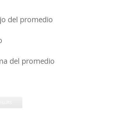
jo del promedio
o
ima del promedio