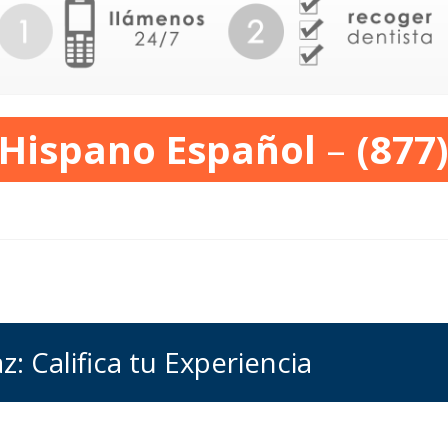
 Hispano Español
–
(877
z: Califica tu Experiencia