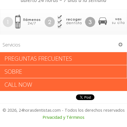
abierto 24 horas – 7 días a la semana
Servicios
PREGUNTAS FRECUENTES
Samuel Meyer
SOBRE
Samuel Meyer: Califica tu
CALL NOW
Experiencia
© 2026, 24horasdentistas.com - Todos los derechos reservados
1 – No Feliz
Privacidad y Términos