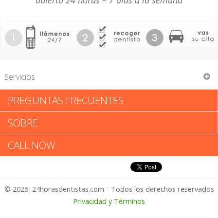
abierto 24 horas – 7 días a la semana
Servicios
PREGUNTAS FRECUENTES
San Dimas Family Dentistry
SOBRE
San Dimas Family Dentistry:
CALL NOW
Califica tu Experiencia
© 2026, 24horasdentistas.com - Todos los derechos reservados
1 – No Feliz
Privacidad y Términos