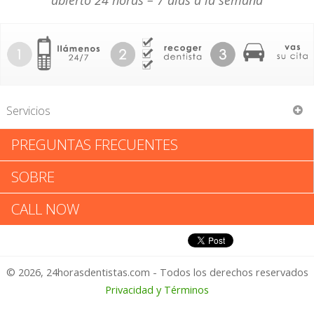
abierto 24 horas – 7 días a la semana
Servicios
PREGUNTAS FRECUENTES
Sanchez Dental Assoc Ltd
SOBRE
Sanchez Dental Assoc Ltd:
CALL NOW
Califica tu Experiencia
© 2026, 24horasdentistas.com - Todos los derechos reservados
1 – No Feliz
Privacidad y Términos