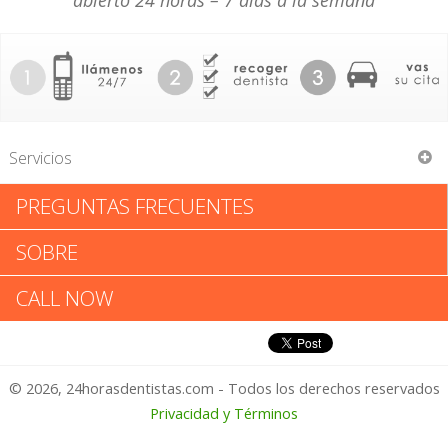
abierto 24 horas – 7 días a la semana
Servicios
PREGUNTAS FRECUENTES
Scott C Mason
SOBRE
Scott C Mason: Califica tu
CALL NOW
Experiencia
© 2026, 24horasdentistas.com - Todos los derechos reservados
1 – No Feliz
Privacidad y Términos