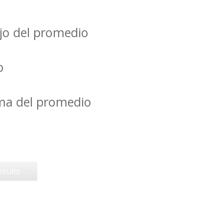
jo del promedio
o
ima del promedio