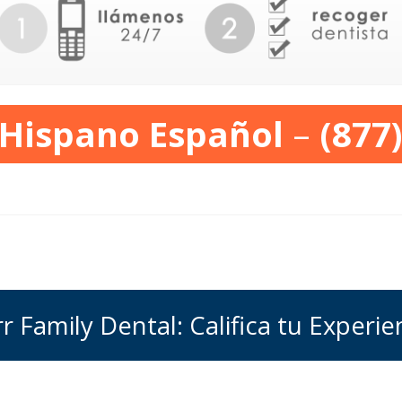
 Hispano Español
–
(877
r Family Dental: Califica tu Experie