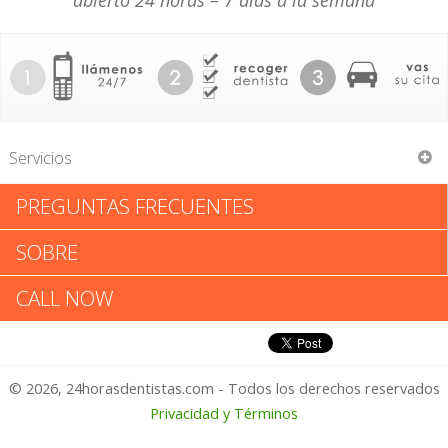
abierto 24 horas – 7 días a la semana
Servicios
PREGUNTAS FRECUENTES
Scott Widdison DMD
SOBRE
Scott Widdison DMD: Califica
CALL NOW
tu Experiencia
© 2026, 24horasdentistas.com - Todos los derechos reservados
1 – No Feliz
Privacidad y Términos