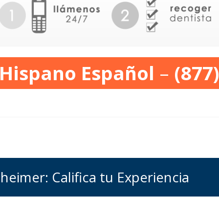
 Hispano Español
–
(877
heimer: Califica tu Experiencia