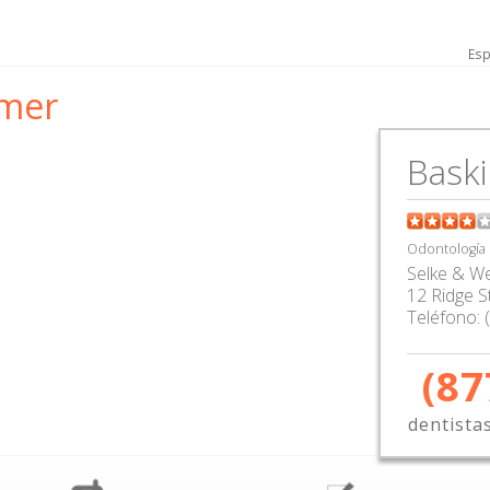
Esp
imer
Baski
Odontología
Selke & W
12 Ridge S
Teléfono:
(87
dentista