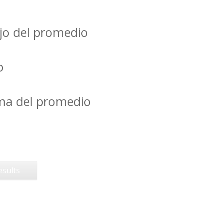
jo del promedio
o
ima del promedio