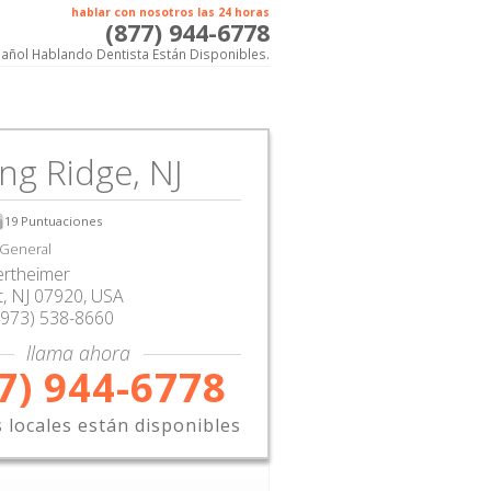
hablar con nosotros las 24 horas
(877) 944-6778
añol Hablando Dentista Están Disponibles.
ng Ridge, NJ
19
Puntuaciones
 General
ertheimer
t
,
NJ
07920,
USA
(973) 538-8660
llama ahora
7) 944-6778
s locales están disponibles