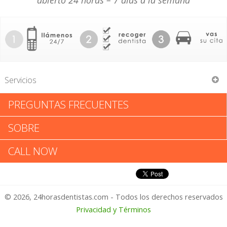
abierto 24 horas – 7 días a la semana
Servicios
PREGUNTAS FRECUENTES
Shirley Man
SOBRE
Shirley Man: Califica tu
CALL NOW
Experiencia
© 2026, 24horasdentistas.com - Todos los derechos reservados
1 – No Feliz
Privacidad y Términos