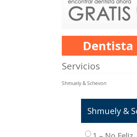
Dentista
Servicios
Shmuely & Schevon
Shmuely & Sc
1 – No Feliz