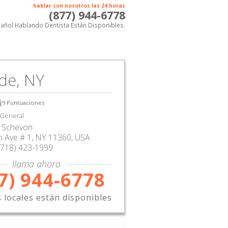
hablar con nosotros las 24 horas
(877) 944-6778
añol Hablando Dentista Están Disponibles.
de, NY
9
Puntuaciones
 General
 Schevon
h Ave # 1
,
NY
11360,
USA
(718) 423-1999
llama ahora
7) 944-6778
s locales están disponibles