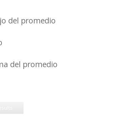
jo del promedio
o
ima del promedio