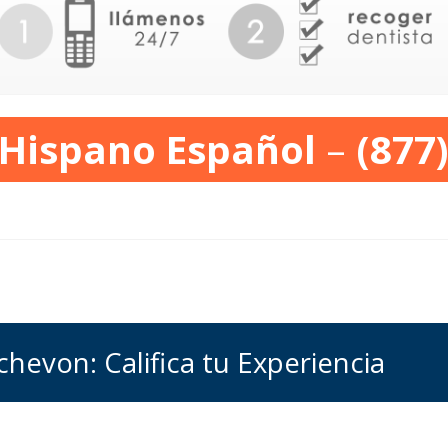
 Hispano Español
–
(877
hevon: Califica tu Experiencia