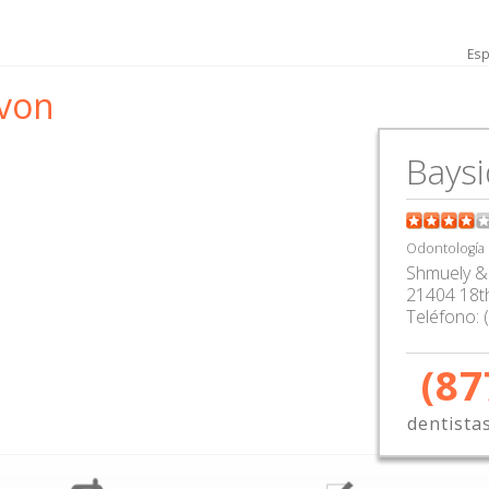
Esp
von
Baysi
Odontología
Shmuely &
21404 18t
Teléfono:
(87
dentista