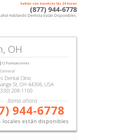
hablar con nosotros las 24 horas
(877) 944-6778
añol Hablando Dentista Están Disponibles.
n, OH
12
Puntuaciones
 General
s Dental Clinic
hange St
,
OH
44306,
USA
(330) 208-1100
llama ahora
7) 944-6778
s locales están disponibles