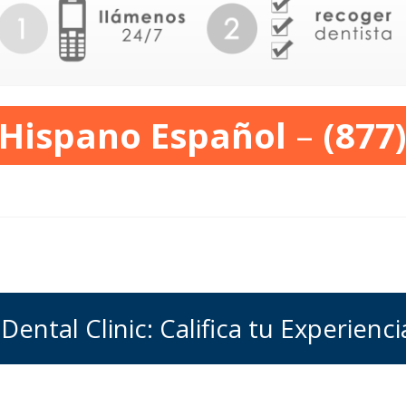
 Hispano Español
–
(877
Dental Clinic: Califica tu Experienci