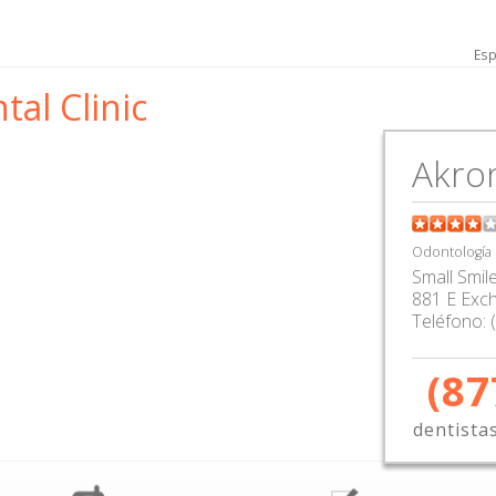
Esp
tal Clinic
Akro
Odontología
Small Smile
881 E Exc
Teléfono:
(87
dentista