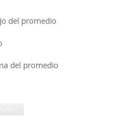
jo del promedio
o
ima del promedio