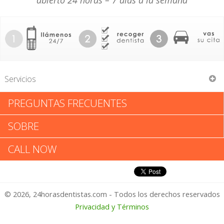
abierto 24 horas – 7 días a la semana
Servicios
PREGUNTAS FRECUENTES
Small Smiles Dental Ctr
SOBRE
Small Smiles Dental Ctr:
CALL NOW
Califica tu Experiencia
© 2026, 24horasdentistas.com - Todos los derechos reservados
1 – No Feliz
Privacidad y Términos