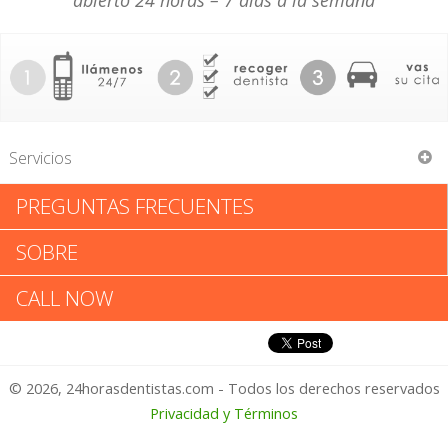
abierto 24 horas – 7 días a la semana
Servicios
PREGUNTAS FRECUENTES
Smiles Of Beauty At Avondale
SOBRE
Smiles Of Beauty At Avondale:
CALL NOW
Califica tu Experiencia
© 2026, 24horasdentistas.com - Todos los derechos reservados
1 – No Feliz
Privacidad y Términos