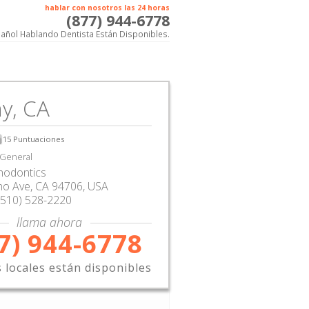
hablar con nosotros las 24 horas
(877) 944-6778
añol Hablando Dentista Están Disponibles.
y, CA
15
Puntuaciones
 General
hodontics
no Ave
,
CA
94706,
USA
(510) 528-2220
llama ahora
7) 944-6778
s locales están disponibles