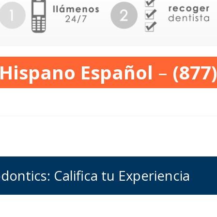
 Hispano Español
–
(877
dontics: Califica tu Experiencia