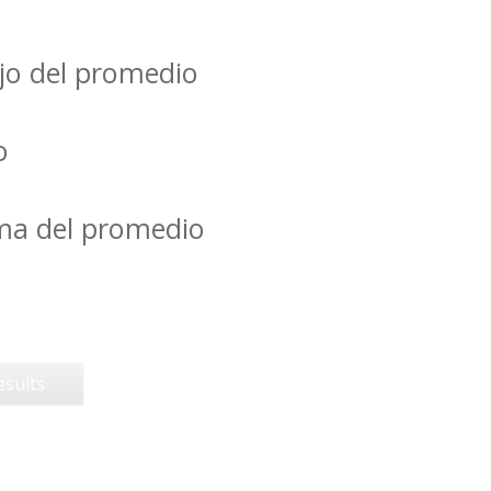
jo del promedio
o
ima del promedio