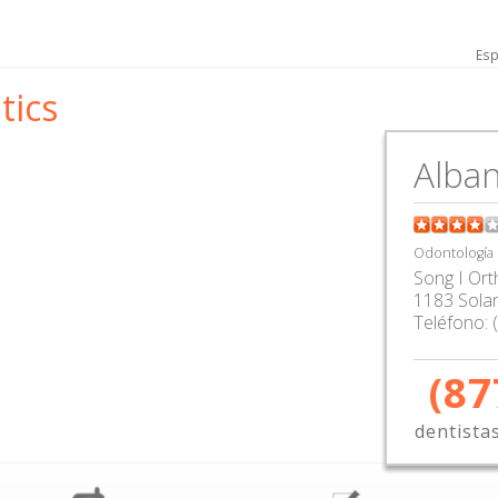
Esp
tics
Alban
Odontología
Song I Ort
1183 Sola
Teléfono:
(87
dentista