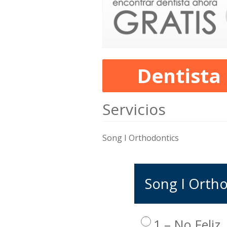
Dentista
Servicios
Song I Orthodontics
Song I Ortho
1 – No Feliz