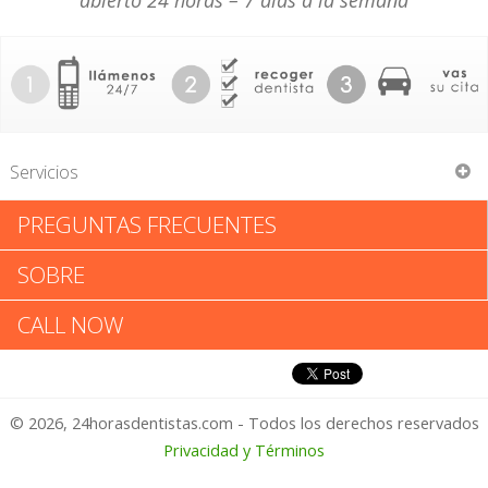
abierto 24 horas – 7 días a la semana
Servicios
PREGUNTAS FRECUENTES
Sophia C Kladias DMD
SOBRE
Sophia C Kladias DMD: Califica
CALL NOW
tu Experiencia
© 2026, 24horasdentistas.com - Todos los derechos reservados
1 – No Feliz
Privacidad y Términos