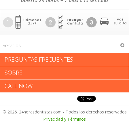
abierto 24 horas – 7 días a la semana
Servicios
PREGUNTAS FRECUENTES
Southwest Medical Associates
SOBRE
Southwest Medical Associates:
CALL NOW
Califica tu Experiencia
© 2026, 24horasdentistas.com - Todos los derechos reservados
1 – No Feliz
Privacidad y Términos