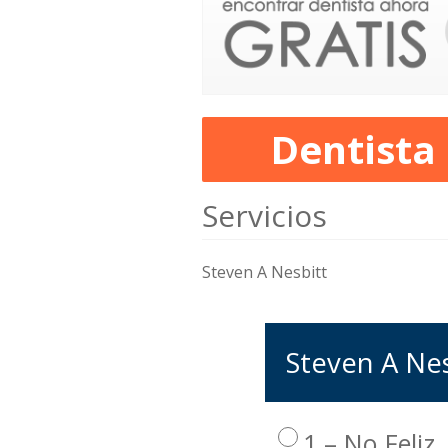
Dentista
Servicios
Steven A Nesbitt
Steven A Nesb
1 – No Feliz