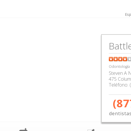
Esp
t
Battl
Odontología
Steven A N
475 Columb
Teléfono:
(87
dentista