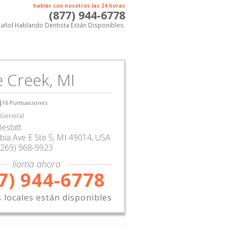
hablar con nosotros las 24 horas
(877) 944-6778
añol Hablando Dentista Están Disponibles.
e Creek, MI
16
Puntuaciones
 General
esbitt
ia Ave E Ste 5
,
MI
49014,
USA
(269) 968-9923
llama ahora
7) 944-6778
s locales están disponibles