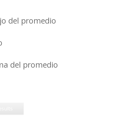
jo del promedio
o
ima del promedio