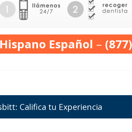
 Hispano Español
–
(877
itt: Califica tu Experiencia