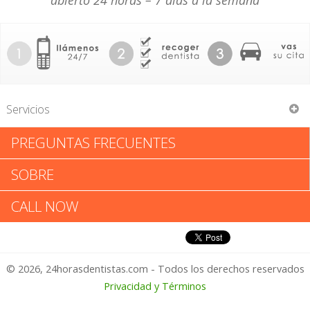
abierto 24 horas – 7 días a la semana
Servicios
PREGUNTAS FRECUENTES
Steven Huang
SOBRE
Steven Huang: Califica tu
CALL NOW
Experiencia
© 2026, 24horasdentistas.com - Todos los derechos reservados
1 – No Feliz
Privacidad y Términos