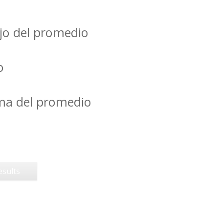
jo del promedio
o
ima del promedio