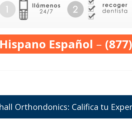
 Hispano Español
–
(877
all Orthondonics: Califica tu Exper