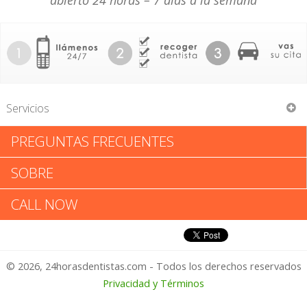
abierto 24 horas – 7 días a la semana
Servicios
PREGUNTAS FRECUENTES
Stuart Erwin Novins
SOBRE
Stuart Erwin Novins: Califica tu
CALL NOW
Experiencia
© 2026, 24horasdentistas.com - Todos los derechos reservados
1 – No Feliz
Privacidad y Términos