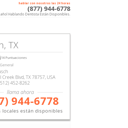
hablar con nosotros las 24 horas
(877) 944-6778
añol Hablando Dentista Están Disponibles.
n, TX
14
Puntuaciones
 General
usch
 Creek Blvd
,
TX
78757,
USA
(512) 452-8262
llama ahora
7) 944-6778
s locales están disponibles