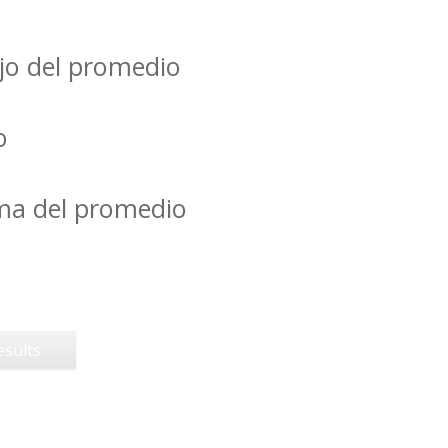
jo del promedio
o
ima del promedio