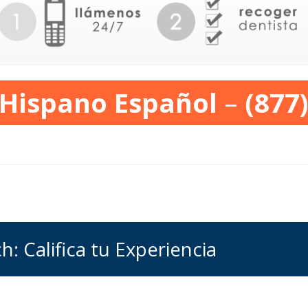
 Hispano Español
–
(877
: Califica tu Experiencia