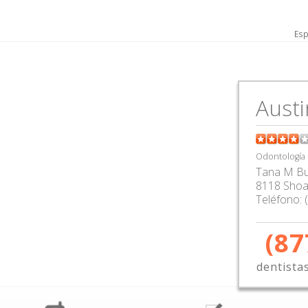
Esp
Austi
Odontología
Tana M B
8118 Shoal
Teléfono:
(87
dentista