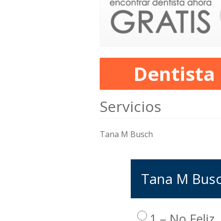
Dentista
Servicios
Tana M Busch
Tana M Busch
1 – No Feliz