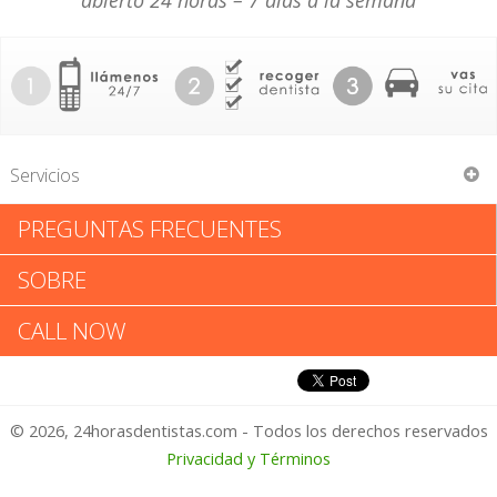
abierto 24 horas – 7 días a la semana
Servicios
PREGUNTAS FRECUENTES
Tannersville Family Dental Ctr
SOBRE
Tannersville Family Dental Ctr:
CALL NOW
Califica tu Experiencia
© 2026, 24horasdentistas.com - Todos los derechos reservados
1 – No Feliz
Privacidad y Términos