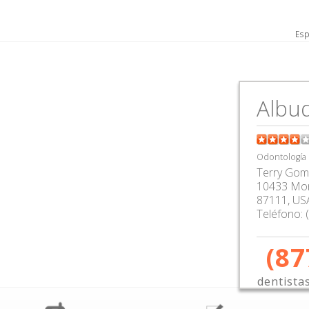
Esp
Albu
Odontología
Terry Go
10433 Mon
87111,
US
Teléfono:
(87
dentista