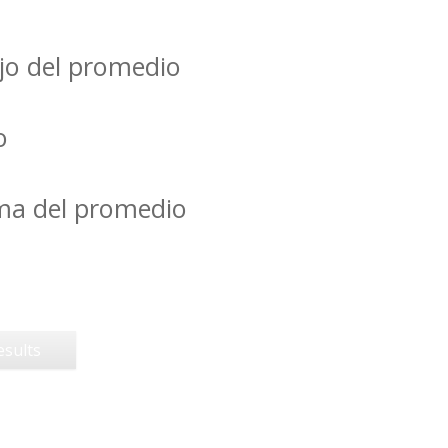
jo del promedio
o
ima del promedio