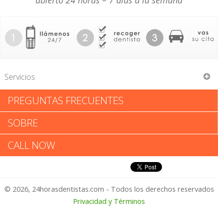
abierto 24 horas – 7 días a la semana
Servicios
PREGUNTAS FRECUENTES
Thomas C Goodsell
SOBRE
Thomas C Goodsell: Califica tu
CALL NOW
Experiencia
© 2026, 24horasdentistas.com - Todos los derechos reservados
1 – No Feliz
Privacidad y Términos