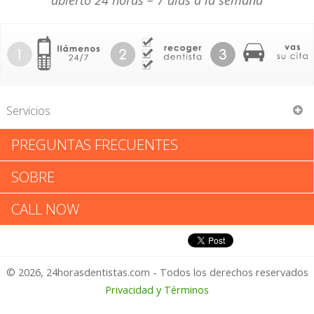
abierto 24 horas – 7 días a la semana
Servicios
PREGUNTAS FRECUENTES
Timothy F Geraci
SOBRE
Timothy F Geraci: Califica tu
CALL NOW
Experiencia
© 2026, 24horasdentistas.com - Todos los derechos reservados
1 – No Feliz
Privacidad y Términos