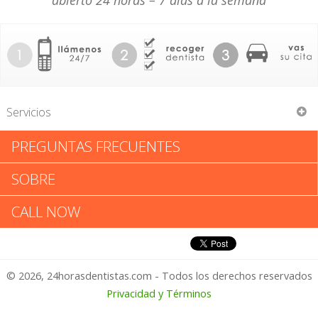
abierto 24 horas – 7 días a la semana
Servicios
PREGUNTAS FRECUENTES
Tony S Hwang
SOBRE
Tony S Hwang: Califica tu
CALL NOW
Experiencia
© 2026, 24horasdentistas.com - Todos los derechos reservados
1 – No Feliz
Privacidad y Términos