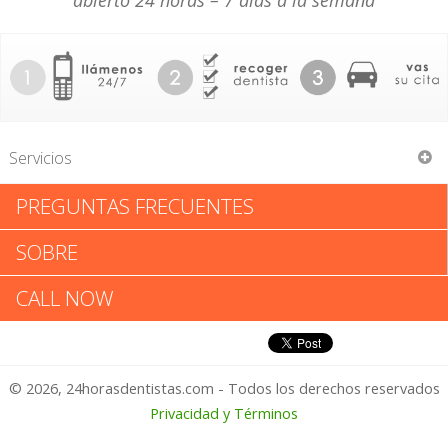
abierto 24 horas – 7 días a la semana
Servicios
PREGUNTAS FRECUENTES
Tri-Town Family Dental Ctr
SOBRE
Tri-Town Family Dental Ctr:
CALL NOW
Califica tu Experiencia
© 2026, 24horasdentistas.com - Todos los derechos reservados
1 – No Feliz
Privacidad y Términos