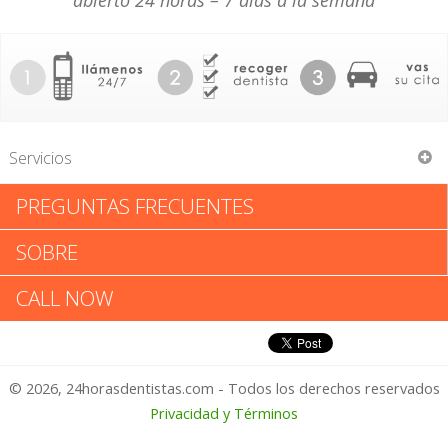
abierto 24 horas – 7 días a la semana
Servicios
PREGUNTAS FRECUENTES
Tyson W Tinsley
SOBRE
Tyson W Tinsley: Califica tu
CALL NOW
Experiencia
© 2026, 24horasdentistas.com - Todos los derechos reservados
1 – No Feliz
Privacidad y Términos