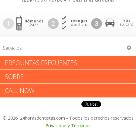
abierto 24 horas – 7 días a la semana
Servicios
PREGUNTAS FRECUENTES
Victor Liang
SOBRE
Victor Liang: Califica tu
CALL NOW
Experiencia
© 2026, 24horasdentistas.com - Todos los derechos reservados
1 – No Feliz
Privacidad y Términos