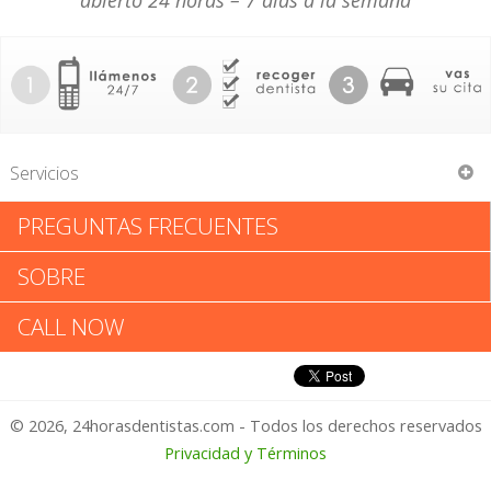
abierto 24 horas – 7 días a la semana
Servicios
PREGUNTAS FRECUENTES
Victor Yee- Liang
SOBRE
Victor Yee- Liang: Califica tu
CALL NOW
Experiencia
© 2026, 24horasdentistas.com - Todos los derechos reservados
1 – No Feliz
Privacidad y Términos