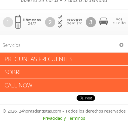
abierto 24 horas – 7 días a la semana
Servicios
PREGUNTAS FRECUENTES
Vicuna Emerson
SOBRE
Vicuna Emerson: Califica tu
CALL NOW
Experiencia
© 2026, 24horasdentistas.com - Todos los derechos reservados
1 – No Feliz
Privacidad y Términos