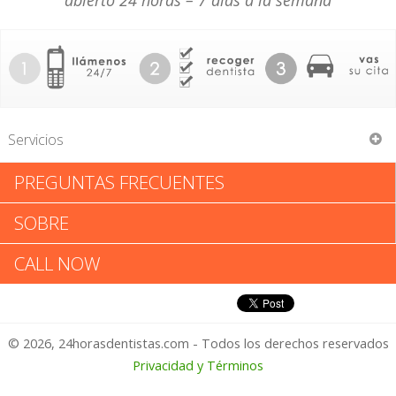
abierto 24 horas – 7 días a la semana
Servicios
PREGUNTAS FRECUENTES
Western Dental Care Pc
SOBRE
Western Dental Care Pc:
CALL NOW
Califica tu Experiencia
© 2026, 24horasdentistas.com - Todos los derechos reservados
1 – No Feliz
Privacidad y Términos