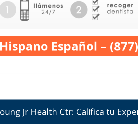
 Hispano Español
–
(877
ung Jr Health Ctr: Califica tu Expe