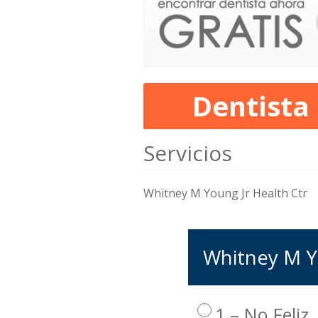
Dentista
Servicios
Whitney M Young Jr Health Ctr
Whitney M Yo
1 – No Feliz