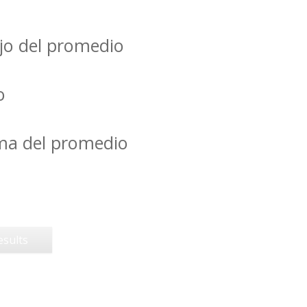
jo del promedio
o
ima del promedio