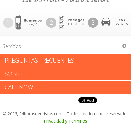
abierto 24 horas – 7 días a la semana
Servicios
PREGUNTAS FRECUENTES
Widner Oral & Maxillofacial
SOBRE
Widner Oral & Maxillofacial:
CALL NOW
Califica tu Experiencia
© 2026, 24horasdentistas.com - Todos los derechos reservados
1 – No Feliz
Privacidad y Términos