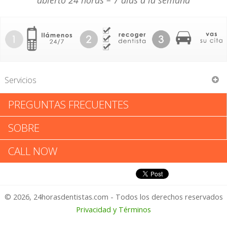
abierto 24 horas – 7 días a la semana
Servicios
PREGUNTAS FRECUENTES
William A Myers
SOBRE
William A Myers: Califica tu
CALL NOW
Experiencia
© 2026, 24horasdentistas.com - Todos los derechos reservados
1 – No Feliz
Privacidad y Términos