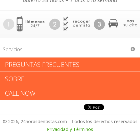
abierto 24 horas – 7 días a la semana
Servicios
PREGUNTAS FRECUENTES
William G Kelly DMD
SOBRE
William G Kelly DMD: Califica tu
CALL NOW
Experiencia
© 2026, 24horasdentistas.com - Todos los derechos reservados
1 – No Feliz
Privacidad y Términos