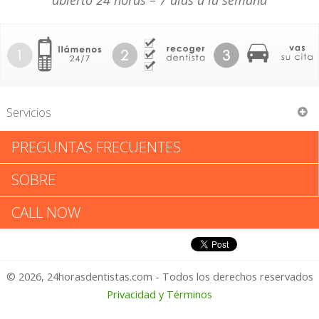
abierto 24 horas – 7 días a la semana
Servicios
PREGUNTAS FRECUENTES
William J Sandak
SOBRE
William J Sandak: Califica tu
CALL NOW
Experiencia
© 2026, 24horasdentistas.com - Todos los derechos reservados
1 – No Feliz
Privacidad y Términos