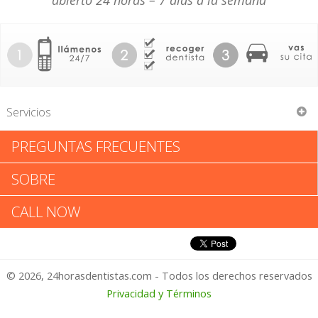
abierto 24 horas – 7 días a la semana
Servicios
PREGUNTAS FRECUENTES
William Vincent Dougherty
SOBRE
William Vincent Dougherty:
CALL NOW
Califica tu Experiencia
© 2026, 24horasdentistas.com - Todos los derechos reservados
1 – No Feliz
Privacidad y Términos