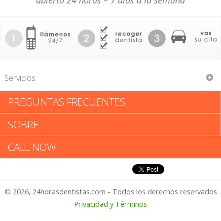
abierto 24 horas – 7 días a la semana
Servicios
PREGUNTAS FRECUENTES
Wilton A Guillory
SOBRE
Wilton A Guillory: Califica tu
CALL NOW
Experiencia
© 2026, 24horasdentistas.com - Todos los derechos reservados
1 – No Feliz
Privacidad y Términos