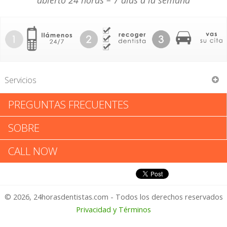
abierto 24 horas – 7 días a la semana
Servicios
PREGUNTAS FRECUENTES
Yung S Cha Family Dentistry
SOBRE
Yung S Cha Family Dentistry:
CALL NOW
Califica tu Experiencia
© 2026, 24horasdentistas.com - Todos los derechos reservados
1 – No Feliz
Privacidad y Términos